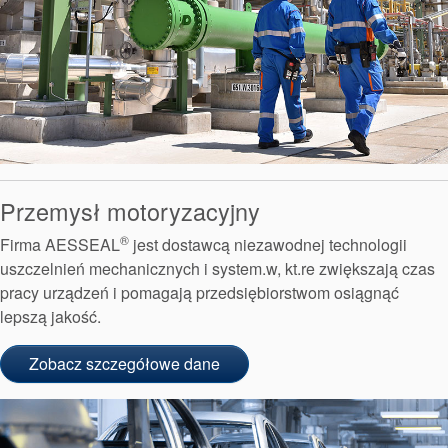
Akademia
przewodniki branżowe
Przemysł motoryzacyjny
broszury produktów
®
Firma AESSEAL
jest dostawcą niezawodnej technologii
uszczelnień mechanicznych i system.w, kt.re zwiększają czas
pracy urządzeń i pomagają przedsiębiorstwom osiągnąć
lepszą jakość.
Zobacz szczegółowe dane