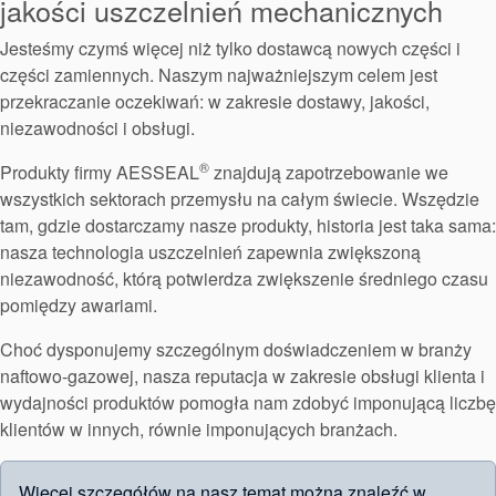
Pakowanie
jakości uszczelnień mechanicznych
dławicowe
Jesteśmy czymś więcej niż tylko dostawcą nowych części i
części zamiennych. Naszym najważniejszym celem jest
Systemy
przekraczanie oczekiwań: w zakresie dostawy, jakości,
niezawodności i obsługi.
wspomagające
®
Produkty firmy AESSEAL
znajdują zapotrzebowanie we
uszczelnienia
wszystkich sektorach przemysłu na całym świecie. Wszędzie
tam, gdzie dostarczamy nasze produkty, historia jest taka sama:
nasza technologia uszczelnień zapewnia zwiększoną
niezawodność, którą potwierdza zwiększenie średniego czasu
pomiędzy awariami.
Choć dysponujemy szczególnym doświadczeniem w branży
naftowo-gazowej, nasza reputacja w zakresie obsługi klienta i
wydajności produktów pomogła nam zdobyć imponującą liczbę
klientów w innych, równie imponujących branżach.
Więcej szczegółów na nasz temat można znaleźć w