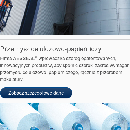
Przemysł celulozowo-papierniczy
®
Firma AESSEAL
wprowadziła szereg opatentowanych,
innowacyjnych produkt.w, aby spełnić szeroki zakres wymagań
przemysłu celulozowo–papierniczego, łącznie z przerobem
makulatury.
Certyfikaty i standardy
Zobacz szczegółowe dane
Kontakt
Lokalizacje
Artykuły