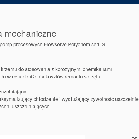
ia mechaniczne
pomp procesowych Flowserve Polychem serii S.
 krzemu do stosowania z korozyjnymi chemikaliami
łu w celu obniżenia kosztów remontu sprzętu
czelniające
symalizujący chłodzenie i wydłużający żywotność uszczelnie
chni uszczelniających