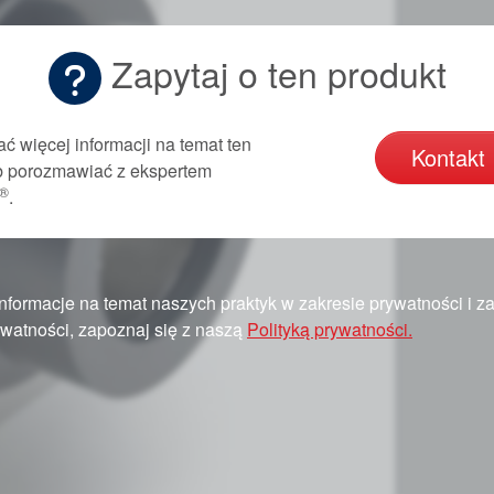
Zapytaj o ten produkt
ć więcej informacji na temat ten
Kontakt
ub porozmawiać z ekspertem
®
.
nformacje na temat naszych praktyk w zakresie prywatności i 
watności, zapoznaj się z naszą
Polityką prywatności.