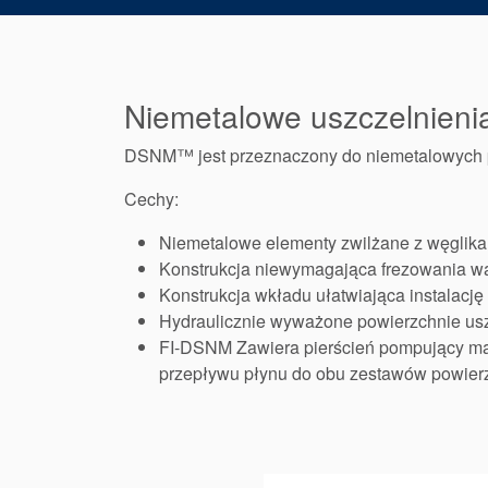
Niemetalowe uszczelnien
DSNM™ jest przeznaczony do niemetalowych 
Cechy:
Niemetalowe elementy zwilżane z węglika
Konstrukcja niewymagająca frezowania wa
Konstrukcja wkładu ułatwiająca instalację
Hydraulicznie wyważone powierzchnie usz
FI-DSNM Zawiera pierścień pompujący mak
przepływu płynu do obu zestawów powierz