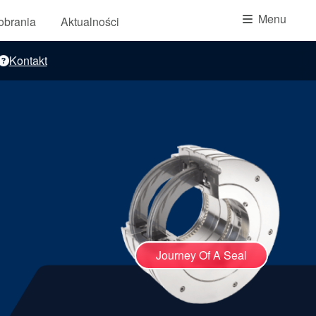
Akademia
Menu
pobrania
Aktualności
przewodniki branżowe
Kontakt
broszury produktów
Journey Of A Seal