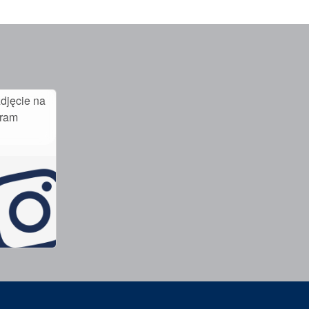
djęcie na
gram