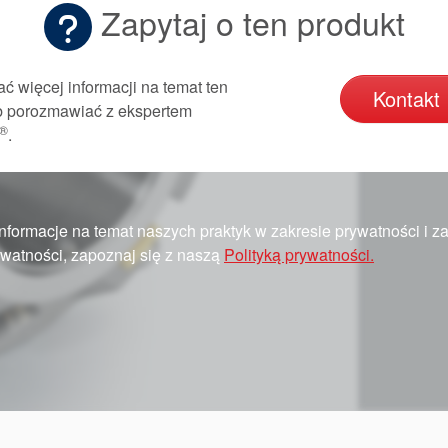
Zapytaj o ten produkt
ć więcej informacji na temat ten
Kontakt
ub porozmawiać z ekspertem
®
.
nformacje na temat naszych praktyk w zakresie prywatności i 
watności, zapoznaj się z naszą
Polityką prywatności.