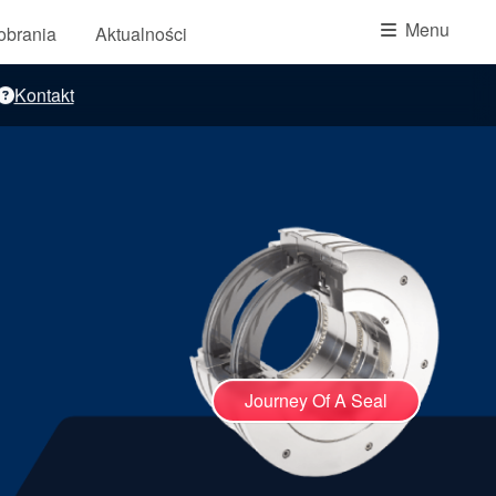
Akademia
Menu
pobrania
Aktualności
przewodniki branżowe
Kontakt
broszury produktów
Journey Of A Seal