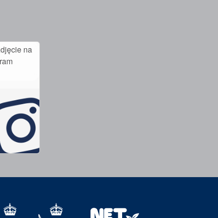
djęcie na
gram