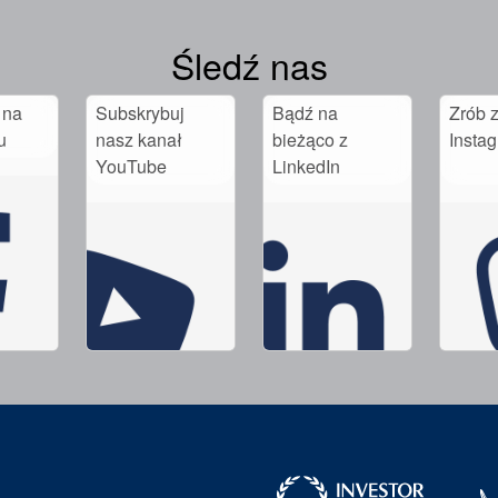
Śledź nas
 na
Subskrybuj
Bądź na
Zrób z
u
nasz kanał
bieżąco z
Insta
YouTube
LinkedIn