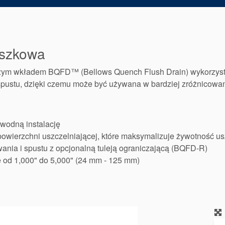
eszkowa
ym wkładem BQFD™ (Bellows Quench Flush Drain) wykorzystu
spustu, dzięki czemu może być używana w bardziej zróżnicowa
wodną instalację
wierzchni uszczelniającej, które maksymalizuje żywotność us
nia i spustu z opcjonalną tuleją ograniczającą (BQFD-R)
od 1,000" do 5,000" (24 mm - 125 mm)