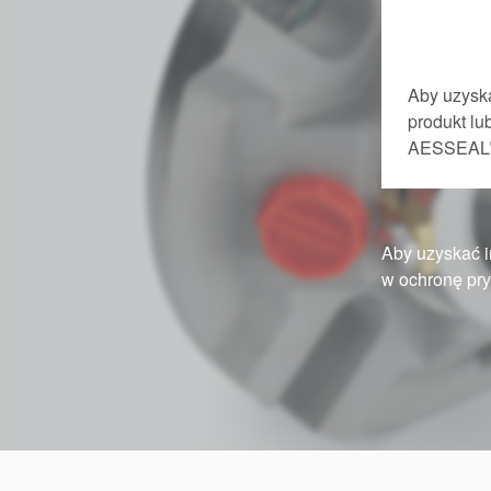
Aby uzyska
produkt l
AESSEAL
Aby uzyskać i
w ochronę pry