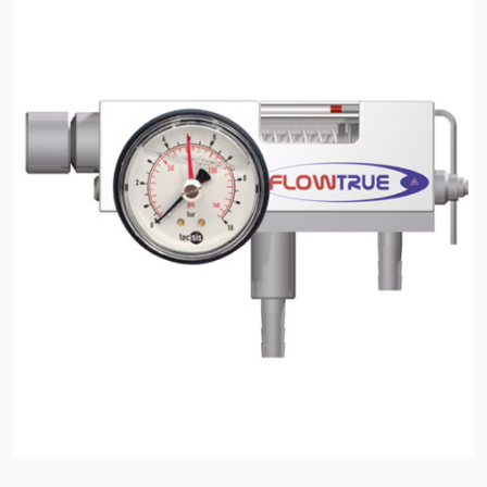
Sertifikalar ve Standartlar
Bize Ulaşın
Konumlar
Haberler
Sürdürülebilirlik