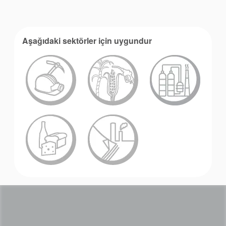
Aşağıdaki sektörler için uygundur
Akademi
Ürün Broşürleri
beyaz bültenler