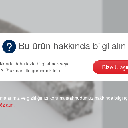
Bu ürün hakkında bilgi alın
kkında daha fazla bilgi almak veya
Bize Ulaşı
®
EAL
uzmanı ile görüşmek için.
amalarımız ve gizliliğinizi koruma taahhüdümüz hakkında bilgi i
öz atın.