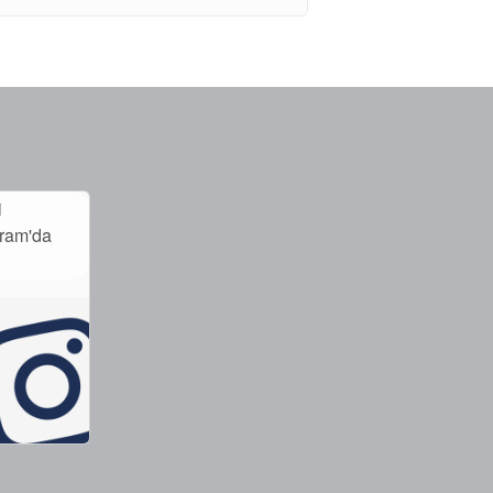
i
gram'da