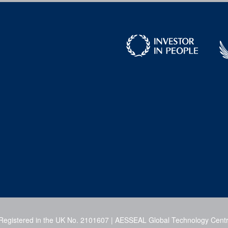
 Registered in the UK No. 2101607 | AESSEAL Global Technology Centr