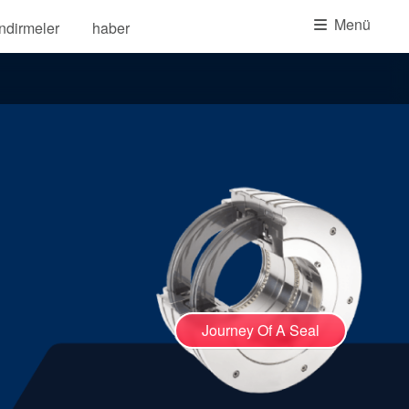
Akademi
Menü
İndirmeler
haber
Ürün Broşürleri
beyaz bültenler
Journey Of A Seal