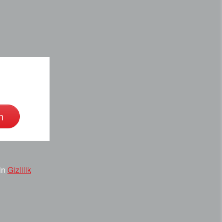
n
çin
Gizlilik