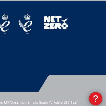
e, Mill Close, Rotherham, South Yorkshire S60 1BZ