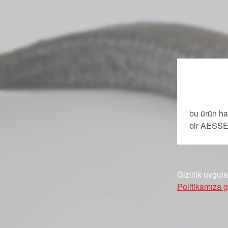
bu ürün ha
bir AESS
Gizlilik uygul
Politikamıza g