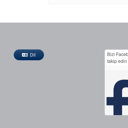
Bizi Face
Dil
takip edin