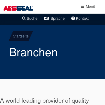
Hauptnavigation
Lagerschutzdichtung
Direkt zum Inhalt
Menü
Mechanische
Suche
Sprache
Kontakt
Klare Verfeinerungen
Patronendichtungen
Startseite
Komponentendichtu
Branchen
Gasdichtungen
Stopfbuchspackunge
Versorgungssysteme
A world-leading provider of quality