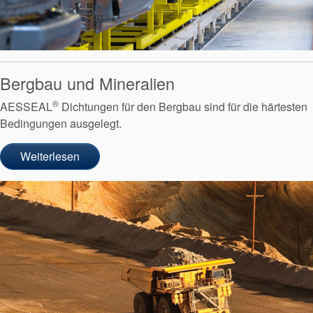
Bergbau und Mineralien
Zertifizierungen und
Standards
®
AESSEAL
Dichtungen für den Bergbau sind für die härtesten
Bedingungen ausgelegt.
Kontaktieren Sie uns
Standorte
Weiterlesen
Neuigkeiten
Nachhaltigkeit