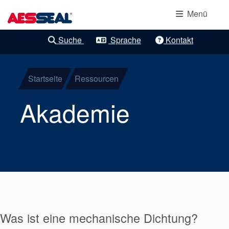
Hauptnavigation
Lagerschutzdichtung
Direkt zum Inhalt
Menü
Mechanische
Suche
Sprache
Kontakt
Klare Verfeinerungen
Patronendichtungen
Startseite
Ressourcen
Komponentendichtu
Akademie
Gasdichtungen
Stopfbuchspackunge
Versorgungssysteme
Was ist eine mechanische Dichtung?