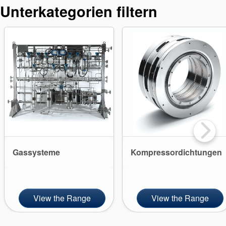
Unterkategorien filtern
Zertifizierungen und
Gassysteme
Kompressordichtungen
Standards
Kontaktieren Sie uns
Standorte
View the Range
View the Range
Neuigkeiten