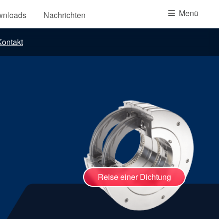
Akademie
Menü
wnloads
Nachrichten
Produktbroschüren
ontakt
Video
Reise einer Dichtung