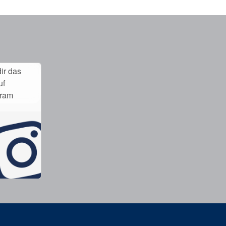
ir das
uf
gram