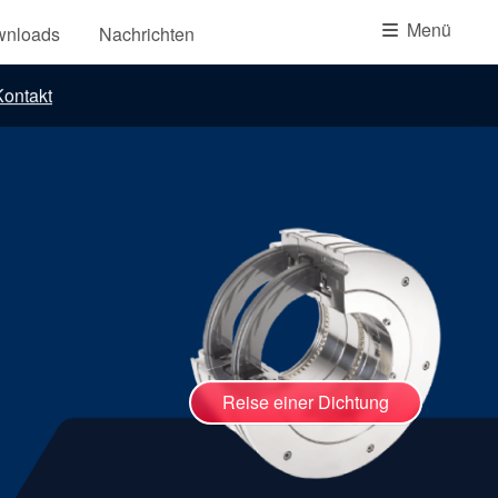
Akademie
Menü
wnloads
Nachrichten
Produktbroschüren
ontakt
Video
Reise einer Dichtung