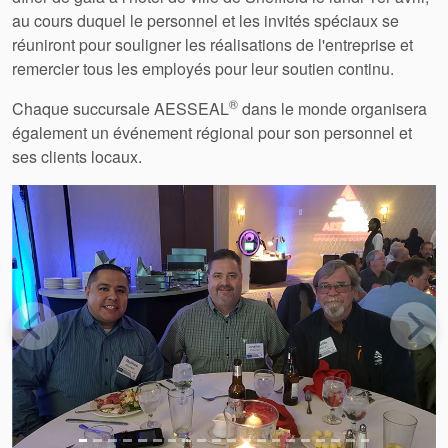
Certifications et normes
au cours duquel le personnel et les invités spéciaux se
réuniront pour souligner les réalisations de l'entreprise et
Contactez-nous
remercier tous les employés pour leur soutien continu.
Localisations
®
Chaque succursale AESSEAL
dans le monde organisera
également un événement régional pour son personnel et
Actualités
ses clients locaux.
Durabilité
Précédent
Suiv