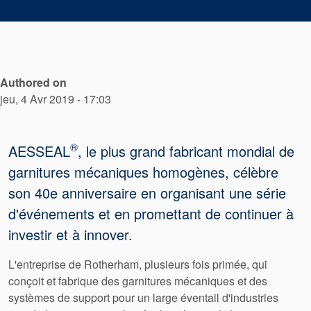
tresses
d’étanchéité
Authored on
Système de
jeu, 4 Avr 2019 - 17:03
support de
®
joint
AESSEAL
, le plus grand fabricant mondial de
garnitures mécaniques homogènes, célèbre
Remise à
son 40e anniversaire en organisant une série
d'événements et en promettant de continuer à
neuf des
investir et à innover.
joints
L'entreprise de Rotherham, plusieurs fois primée, qui
conçoit et fabrique des garnitures mécaniques et des
systèmes de support pour un large éventail d'industries