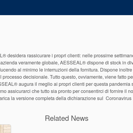
esidera rassicurare i propri clienti: nelle prossime settimane e
un’azienda veramente globale, AESSEAL® dispone di stock in dive
riducendo al minimo le interruzioni della fornitura. Dispone inoltre
l processo decisionale. Tutto questo, ovviamente, viene fatto pen
AESSEAL® augura il meglio ai propri clienti per questa pandemi
o assicurarci che tutto sia pronto per consentirci di fornire il n
Scarica la versione completa della dichiarazione sul Coronavirus
Related News