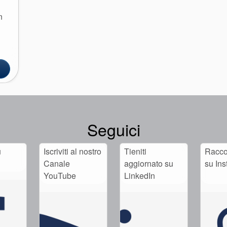
n
Seguici
u
Iscriviti al nostro
Tieniti
Raccog
Canale
aggiornato su
su In
YouTube
LinkedIn