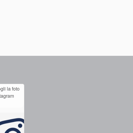
li la foto
stagram