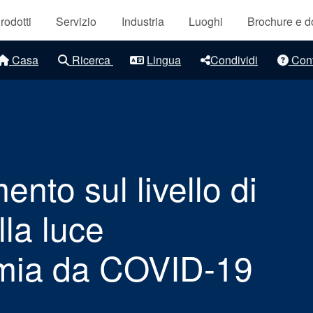
 principale
inetti
Certificazioni e standard
rodotti
Servizio
Industria
Luoghi
Brochure e 
Contatti
iche a
Casa
Ricerca
Lingua
Condividi
Cont
Locazioni
Articoli
nenti
Sostenibilità
nto sul livello di
lla luce
orto per
emia da COVID-19