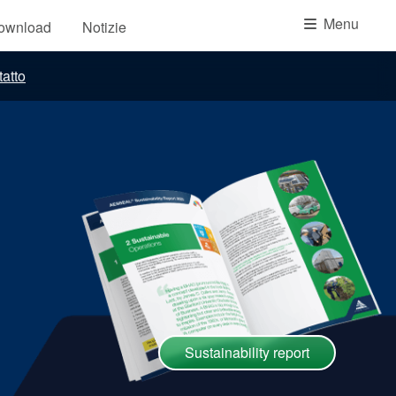
Accademia
Menu
download
Notizie
brochure prodotto
atto
Video
Sustainability report