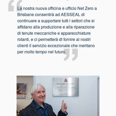
La nostra nuova officina e ufficio Net Zero a
Brisbane consentirà ad AESSEAL di
Certificazioni e standard
continuare a supportare tutti i settori che si
affidano alla produzione e alla riparazione
Contatti
di tenute meccaniche e apparecchiature
rotanti, e ci permetterà di fornire ai nostri
Locazioni
clienti il servizio eccezionale che meritano
Articoli
per molto tempo nel futuro.
Sostenibilità