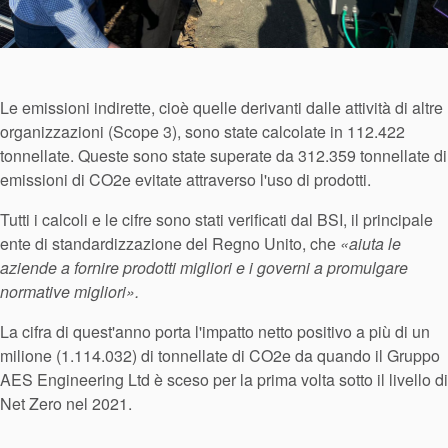
Le emissioni indirette, cioè quelle derivanti dalle attività di altre
organizzazioni (Scope 3), sono state calcolate in 112.422
tonnellate. Queste sono state superate da 312.359 tonnellate di
emissioni di CO2e evitate attraverso l'uso di prodotti.
Accademia
Tutti i calcoli e le cifre sono stati verificati dal BSI, il principale
ente di standardizzazione del Regno Unito, che
«aiuta le
brochure prodotto
aziende a fornire prodotti migliori e i governi a promulgare
Video
normative migliori».
La cifra di quest'anno porta l'impatto netto positivo a più di un
milione (1.114.032) di tonnellate di CO2e da quando il Gruppo
AES Engineering Ltd è sceso per la prima volta sotto il livello di
Net Zero nel 2021.