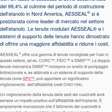
Certificazioni e standard
del 99,4% al culmine del periodo di costruzione
®
dell'etanolo in Nord America, AESSEAL
si è
Contatti
posizionata come leader di mercato nel settore
Locazioni
dell'etanolo. Le tenute modulari AESSEAL® e i
Articoli
sistemi di supporto delle tenute hanno dimostrato
di offrire una maggiore affidabilità e ridurre i costi.
Sostenibilità
®
AESSEAL
offre una gamma di tenute consigliate per l'uso in
questo settore, ad es. CURC™, FIDC™ e DMSF™. La doppia
tenuta meccanica DMSF™ incorpora un anello di pompaggio
bidirezionale e, se abbinata a un sistema di supporto della
tenuta come
SP3™
, può apportare un significativo
miglioramento dell'affidabilità (vedi CH01154).
Un miglioramento della tenuta delle sedi dei cuscinetti avrà
sempre un impatto positivo sull'affidabilità dell'impianto. È
ampiamente riconosciuto che il fallimento dei cuscinetti è