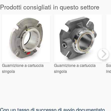
Sistema di
Prodotti consigliati in questo settore
supporto per
guarnizioni
Guarnizione a cartuccia
Guarnizione a cartuccia
So
singola
singola
in
Con un tasso di successo di avvio documentato