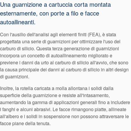
Sistema di
Una guarnizione a cartuccia corta montata
esternamente, con porte a filo e facce
supporto per
autoallineanti.
guarnizioni
Con l'ausilio dell'analisi agli elementi finiti (FEA), è stata
progettata una serie di guarnizioni per ottimizzare l'uso del
carburo di silicio. Questa terza generazione di guarnizioni
incorpora un concetto di autoallineamento migliorato e
previene i danni da urto al carburo di silicio all'avvio, che sono
la causa principale dei danni al carburo di silicio in altri design
di guarnizioni.
Inoltre, la rotella caricata a molla allontana i solidi dalla
superficie della guarnizione e resiste all'intasamento,
aumentando la gamma di applicazioni generali fino a includere
i fanghi e alcuni abrasivi. Le facce rimangono piatte, allineate
all'albero e i solidi in sospensione non possono attraversare le
facce piane della tenuta.