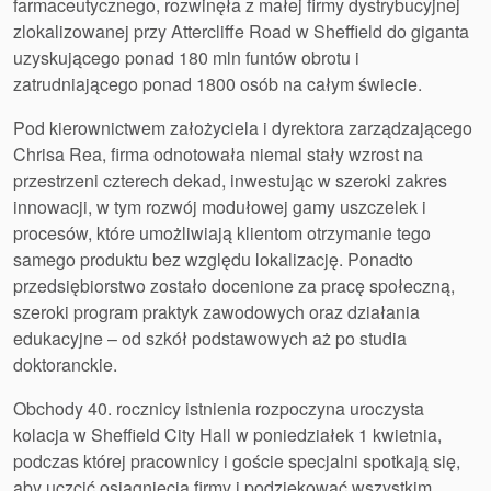
farmaceutycznego, rozwinęła z małej firmy dystrybucyjnej
zlokalizowanej przy Attercliffe Road w Sheffield do giganta
uzyskującego ponad 180 mln funtów obrotu i
zatrudniającego ponad 1800 osób na całym świecie.
Pod kierownictwem założyciela i dyrektora zarządzającego
Chrisa Rea, firma odnotowała niemal stały wzrost na
przestrzeni czterech dekad, inwestując w szeroki zakres
innowacji, w tym rozwój modułowej gamy uszczelek i
procesów, które umożliwiają klientom otrzymanie tego
Certyfikaty i standardy
samego produktu bez względu lokalizację. Ponadto
Kontakt
przedsiębiorstwo zostało docenione za pracę społeczną,
szeroki program praktyk zawodowych oraz działania
Lokalizacje
edukacyjne – od szkół podstawowych aż po studia
doktoranckie.
Artykuły
Obchody 40. rocznicy istnienia rozpoczyna uroczysta
Zrównoważonego Rozwoju
kolacja w Sheffield City Hall w poniedziałek 1 kwietnia,
podczas której pracownicy i goście specjalni spotkają się,
aby uczcić osiągnięcia firmy i podziękować wszystkim