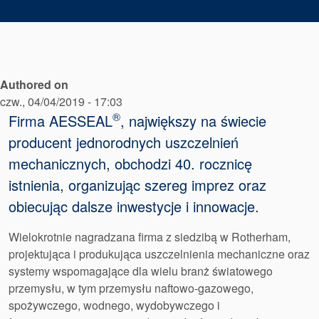
Pakowanie
dławicowe
Systemy
Authored on
wspomagające
czw., 04/04/2019 - 17:03
®
Firma AESSEAL
, największy na świecie
uszczelnienia
producent jednorodnych uszczelnień
mechanicznych, obchodzi 40. rocznicę
istnienia, organizując szereg imprez oraz
obiecując dalsze inwestycje i innowacje.
Wielokrotnie nagradzana firma z siedzibą w Rotherham,
projektująca i produkująca uszczelnienia mechaniczne oraz
systemy wspomagające dla wielu branż światowego
przemysłu, w tym przemysłu naftowo-gazowego,
spożywczego, wodnego, wydobywczego i