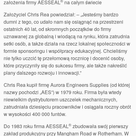
®
założenia firmy AESSEAL
na całym świecie
broszury produktów
Założyciel Chris Rea powiedział: – „Jesteśmy bardzo
dumni z tego, co udało nam się osiągnąć na przestrzeni
ostatnich 40 lat, od skromnych początków do firmy
uznawanej za globalną i wiodącą na rynku, która zatrudnia
setki osób, a także działa na rzecz lokalnej społeczności w
formie sponsoringu i współpracy edukacyjnej. Chcieliśmy
nie tylko uczcić tę przełomową rocznicę i docenić osoby,
które przyczyniły się do sukcesu firmy, ale także nakreślić
plany dalszego rozwoju i innowacji.”
Chris Rea kupił firmę Aurora Engineers Supplies (od której
nazwy pochodzi „AES”) w 1979 roku. Firma była wtedy
niewielkim dystrybutorem uszczelek mechanicznych,
zatrudniała dziesięciu pracowników i osiągała roczny obrót
w wysokości 400 000 funtów.
®
Do 1983 roku firma AESSEAL
zbudowała swój pierwszy
zakład produkcyjny przy Mangham Road w Rotherham. W