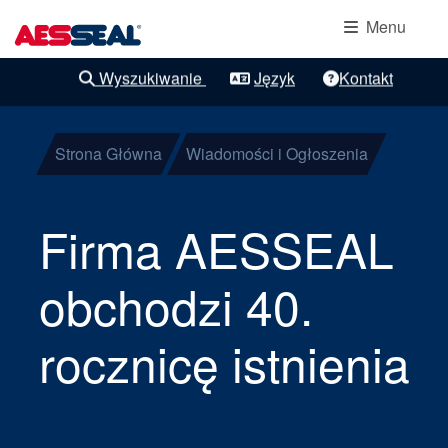
Główna nawigacja
Ochrona
Przejdź do treści
Menu
łożysk
Wyszukiwanie
Język
Kontakt
Wyraźne udoskonalenia
Uszczelnienia
mechaniczne
Strona Główna
Wiadomości i Ogłoszenia
kasetowe
Firma AESSEAL
Uszczelnienia
obchodzi 40.
komponentów
rocznicę istnienia
Uszczelnienia
gazowe