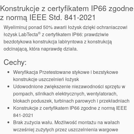
Pakowanie
Konstrukcje z certyfikatem IP66 zgodne
dławicowe
z normą IEEE Std. 841-2021
Wyeliminuj ponad 50% awarii łożysk dzięki ochraniaczowi
Systemy
®
łożysk LabTecta
z certyfikatem IP66: prawdziwie
wspomagające
bezdotykowa konstrukcja labiryntowa z konstrukcją
odcinającą, która naprawdę działa.
uszczelnienia
Cechy:
Weryfikacja Przetestowane stykowe i bezstykowe
konstrukcje uszczelnień łożysk
Udowodnione zwiększenie niezawodności sprzętu w
pompach, silnikach elektrycznych, wentylatorach,
blokach poduszek, turbinach parowych i przekładniach
Konstrukcje z certyfikatem IP66 zgodne z normą IEEE
841-2021
Brak zużycia wału. Możliwość montażu na wałach
wcześniej zużytych przez uszczelnienia wargowe