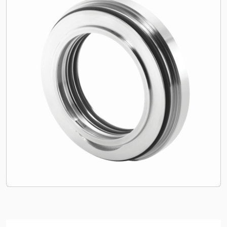
Certyfikaty i standardy
Kontakt
Lokalizacje
Artykuły
Zrównoważonego Rozwoju