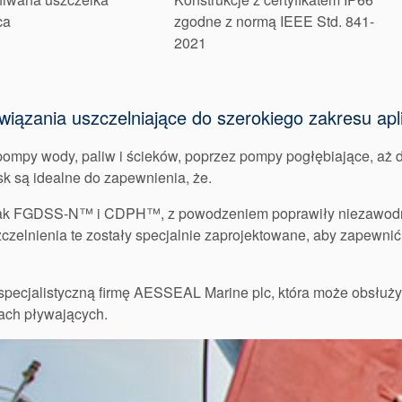
ca
zgodne z normą IEEE Std. 841-
2021
związania uszczelniające do szerokiego zakresu apl
pompy wody, paliw i ścieków, poprzez pompy pogłębiające, aż 
k są idealne do zapewnienia, że.
 jak FGDSS-N™ i CDPH™, z powodzeniem poprawiły niezawodn
czelnienia te zostały specjalnie zaprojektowane, aby zapewni
z specjalistyczną firmę AESSEAL Marine plc, która może obsłu
kach pływających.