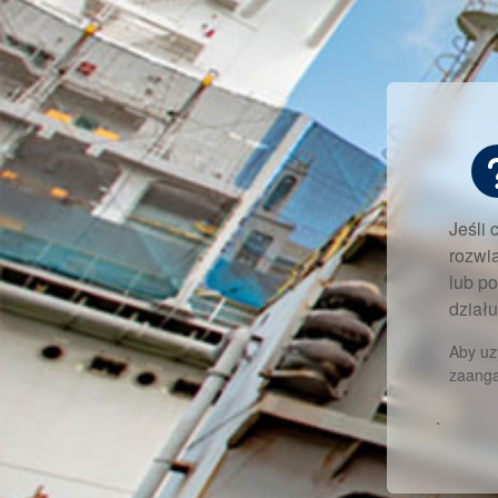
Jeśli 
rozwi
lub p
działu
Aby uz
zaanga
.