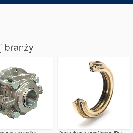
j branży
iwana uszczelka
Konstrukcje z certyfikatem IP66