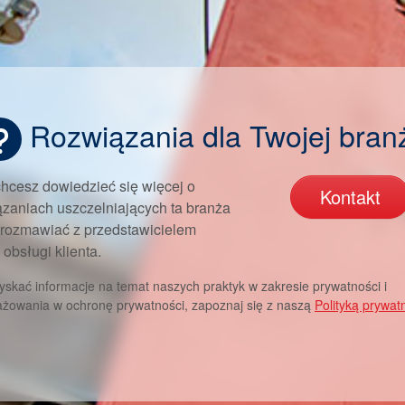
Rozwiązania dla Twojej bran
chcesz dowiedzieć się więcej o
Kontakt
ązaniach uszczelniających ta branża
orozmawiać z przedstawicielem
 obsługi klienta.
yskać informacje na temat naszych praktyk w zakresie prywatności i
żowania w ochronę prywatności, zapoznaj się z naszą
Polityką prywat