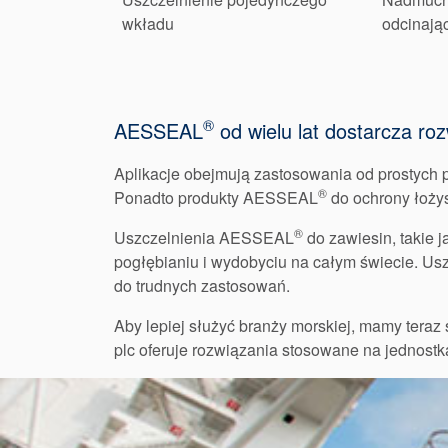
wkładu
odcinają
®
AESSEAL
od wielu lat dostarcza ro
Aplikacje obejmują zastosowania od prostych 
®
Ponadto produkty AESSEAL
do ochrony łożys
®
Uszczelnienia AESSEAL
do zawiesin, takie
pogłębianiu i wydobyciu na całym świecie. Usz
do trudnych zastosowań.
Aby lepiej służyć branży morskiej, mamy tera
plc oferuje rozwiązania stosowane na jednost