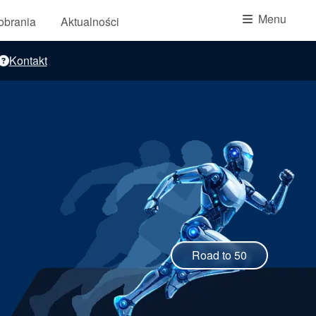
Akademia
Menu
pobrania
Aktualności
przewodniki branżowe
Kontakt
broszury produktów
Road to 50