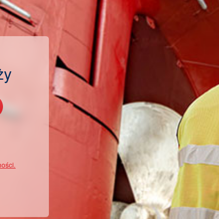
ży
ności.