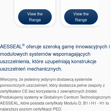
View the
View the
Range
Range
®
AESSEAL
oferuje szeroką gamę innowacyjnych i
modułowych systemów wspomagających
uszczelnienia, które uzupełniają konstrukcje
Certyfikaty i standardy
uszczelnień mechanicznych.
Kontakt
Wierzymy, że jesteśmy jedynym dostawcą systemów
Lokalizacje
pomocniczych uszczelnień, który dostarcza pełne zespoły z
certyfikatem CE bez korzystania z zewnętrznych źródeł.
Artykuły
Produkujemy systemy w Globalnym Centrum Technologicznym
Zrównoważonego Rozwoju
AESSEAL, które posiada certyfikaty Modułu D, B1 i H1 - H1 to
najwyższy poziom certyfikacji PED.