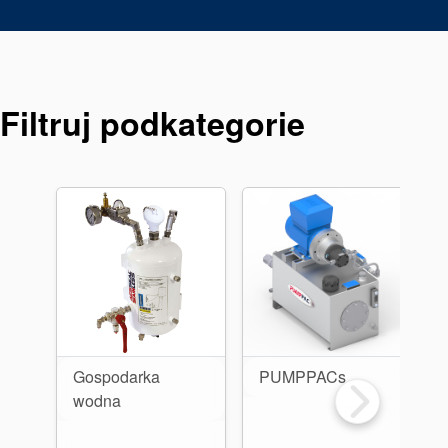
Pakowanie
dławicowe
Systemy
Filtruj podkategorie
wspomagające
uszczelnienia
Gospodarka
PUMPPACs
wodna