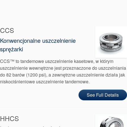
Pakowanie
dławicowe
Systemy
CCS
wspomagające
Konwencjonalne uszczelnienie
sprężarki
uszczelnienia
CCS™ to tandemowe uszczelnienie kasetowe, w którym
uszczelnienie wewnętrzne jest przeznaczone do uszczelniania
do 82 barów (1200 psi), a zewnętrzne uszczelnienie działa jak
niskociśnieniowe uszczelnienie tandemowe.
See Full Details
HHCS