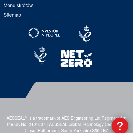
Menu skrótów
Sitemap
®
AESSEAL
is a trademark of AES Engineering Ltd Registered in
the UK No. 2101607 | AESSEAL Global Technology Centre, Mill
Close, Rotherham, South Yorkshire S60 1BZ