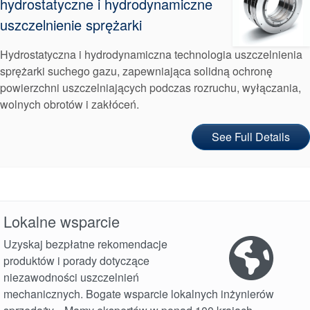
Certyfikaty i standardy
hydrostatyczne i hydrodynamiczne
uszczelnienie sprężarki
Kontakt
Hydrostatyczna i hydrodynamiczna technologia uszczelnienia
Lokalizacje
sprężarki suchego gazu, zapewniająca solidną ochronę
Artykuły
powierzchni uszczelniających podczas rozruchu, wyłączania,
wolnych obrotów i zakłóceń.
Zrównoważonego Rozwoju
See Full Details
Lokalne wsparcie
Uzyskaj bezpłatne rekomendacje
produktów i porady dotyczące
niezawodności uszczelnień
Akademia
mechanicznych. Bogate wsparcie lokalnych inżynierów