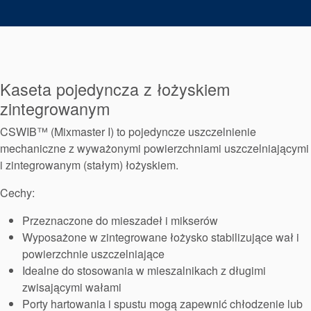
Pakowanie
dławicowe
Systemy
Kaseta pojedyncza z łożyskiem
wspomagające
zintegrowanym
uszczelnienia
CSWIB™ (Mixmaster I) to pojedyncze uszczelnienie
mechaniczne z wyważonymi powierzchniami uszczelniającymi
i zintegrowanym (stałym) łożyskiem.
Cechy:
Przeznaczone do mieszadeł i mikserów
Wyposażone w zintegrowane łożysko stabilizujące wał i
powierzchnie uszczelniające
Idealne do stosowania w mieszalnikach z długimi
zwisającymi wałami
Porty hartowania i spustu mogą zapewnić chłodzenie lub