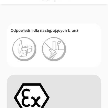
Odpowiedni dla następujących branż
Akademia
przewodniki branżowe
broszury produktów