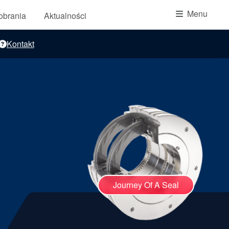
Akademia
Menu
pobrania
Aktualności
przewodniki branżowe
Kontakt
broszury produktów
Journey Of A Seal