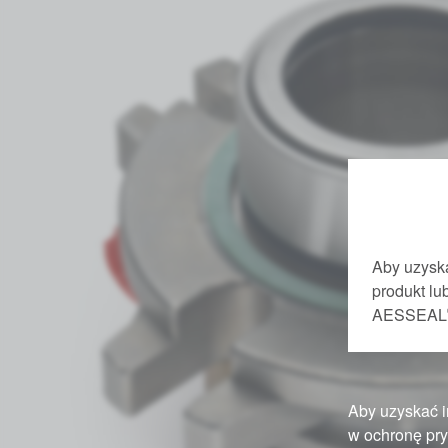
Aby uzyska
produkt l
AESSEAL
Aby uzyskać i
w ochronę pry