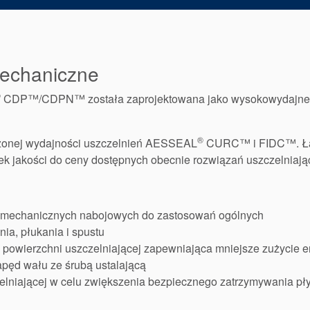
mechaniczne
®
CDP™/CDPN™ została zaprojektowana jako wysokowydajne ro
®
dzonej wydajności uszczelnień AESSEAL
CURC™ i FIDC™. Łącz
ek jakości do ceny dostępnych obecnie rozwiązań uszczelniają
mechanicznych nabojowych do zastosowań ogólnych
ia, płukania i spustu
powierzchni uszczelniającej zapewniająca mniejsze zużycie e
napęd wału ze śrubą ustalającą
zelniającej w celu zwiększenia bezpiecznego zatrzymywania 