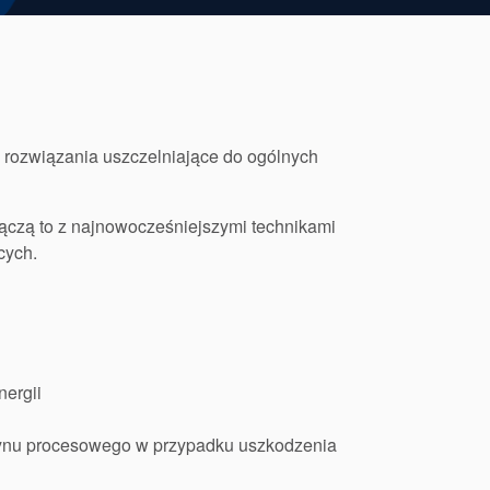
związania uszczelniające do ogólnych
ą to z najnowocześniejszymi technikami
cych.
nergii
płynu procesowego w przypadku uszkodzenia