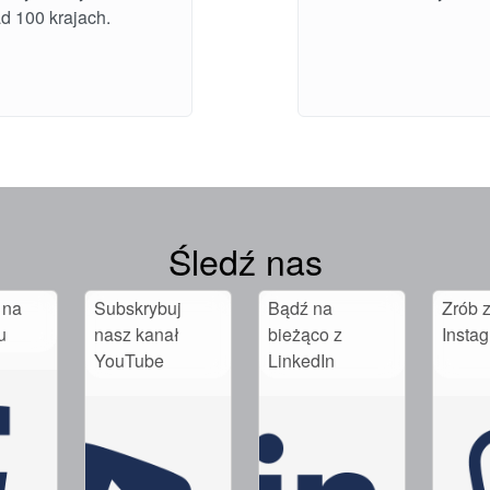
d 100 krajach.
Śledź nas
 na
Subskrybuj
Bądź na
Zrób z
u
nasz kanał
bieżąco z
Insta
YouTube
LinkedIn