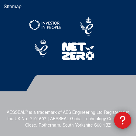
Sitemap
®
AESSEAL
is a trademark of AES Engineering Ltd Registered in
the UK No. 2101607 | AESSEAL Global Technology Centre, Mill
Close, Rotherham, South Yorkshire S60 1BZ