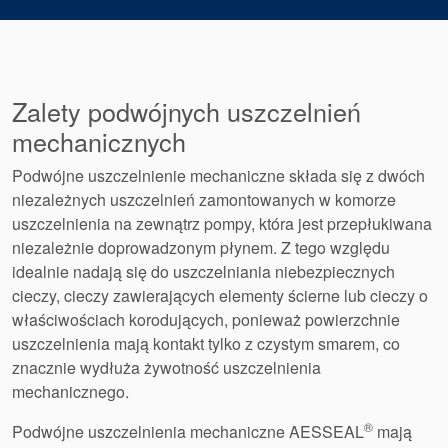
Pakowanie
dławicowe
Systemy
Zalety podwójnych uszczelnień
wspomagające
mechanicznych
uszczelnienia
Podwójne uszczelnienie mechaniczne składa się z dwóch
niezależnych uszczelnień zamontowanych w komorze
uszczelnienia na zewnątrz pompy, która jest przepłukiwana
niezależnie doprowadzonym płynem. Z tego względu ​​
idealnie nadają się do uszczelniania niebezpiecznych
cieczy, cieczy zawierających elementy ścierne lub cieczy o
właściwościach korodujących, ponieważ powierzchnie
uszczelnienia mają kontakt tylko z czystym smarem, co
znacznie wydłuża żywotność uszczelnienia
mechanicznego.
®
Podwójne uszczelnienia mechaniczne AESSEAL
mają