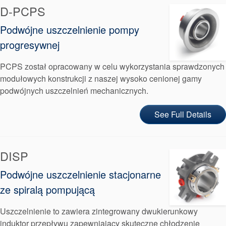
Akademia
D-PCPS
przewodniki branżowe
Podwójne uszczelnienie pompy
progresywnej
broszury produktów
PCPS został opracowany w celu wykorzystania sprawdzonych
modułowych konstrukcji z naszej wysoko cenionej gamy
podwójnych uszczelnień mechanicznych.
See Full Details
DISP
Podwójne uszczelnienie stacjonarne
ze spiralą pompującą
Uszczelnienie to zawiera zintegrowany dwukierunkowy
induktor przepływu zapewniający skuteczne chłodzenie