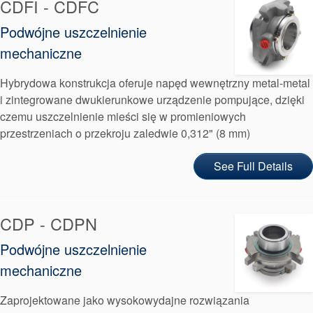
CDFI - CDFC
Certyfikaty i standardy
Podwójne uszczelnienie
Kontakt
mechaniczne
Lokalizacje
Hybrydowa konstrukcja oferuje napęd wewnętrzny metal-metal
Artykuły
i zintegrowane dwukierunkowe urządzenie pompujące, dzięki
czemu uszczelnienie mieści się w promieniowych
Zrównoważonego Rozwoju
przestrzeniach o przekroju zaledwie 0,312" (8 mm)
See Full Details
CDP - CDPN
Podwójne uszczelnienie
mechaniczne
Zaprojektowane jako wysokowydajne rozwiązania