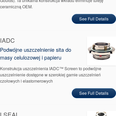
Goulds). Ta unikalna konstrukcja wkładu eliminuje tuleję
ceramiczną OEM.
See Full Details
IADC
Podwójne uszczelnienie sita do
masy celulozowej i papieru
Konstrukcja uszczelnienia IADC™ Screen to podwójne
uszczelnienie dostępne w szerokiej gamie uszczelnień
czołowych i elastomerowych
See Full Details
LSEAL