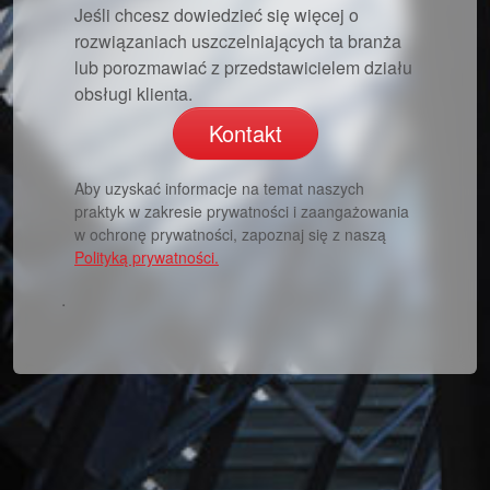
Jeśli chcesz dowiedzieć się więcej o
rozwiązaniach uszczelniających ta branża
lub porozmawiać z przedstawicielem działu
obsługi klienta.
Kontakt
Aby uzyskać informacje na temat naszych
praktyk w zakresie prywatności i zaangażowania
w ochronę prywatności, zapoznaj się z naszą
Polityką prywatności.
.