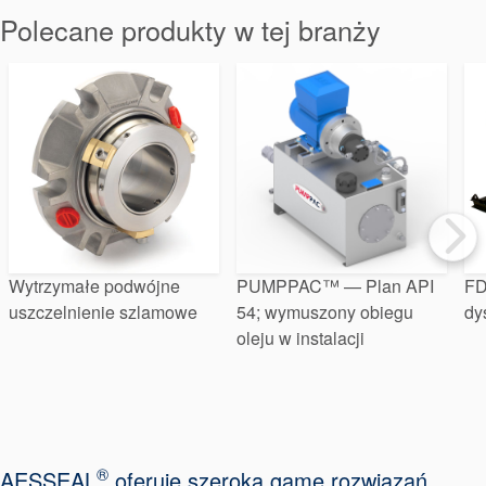
Pakowanie
Polecane produkty w tej branży
dławicowe
Systemy
wspomagające
uszczelnienia
Wytrzymałe podwójne
PUMPPAC™ — Plan API
FD
uszczelnienie szlamowe
54; wymuszony obiegu
dy
oleju w instalacji
®
AESSEAL
oferuje szeroką gamę rozwiązań