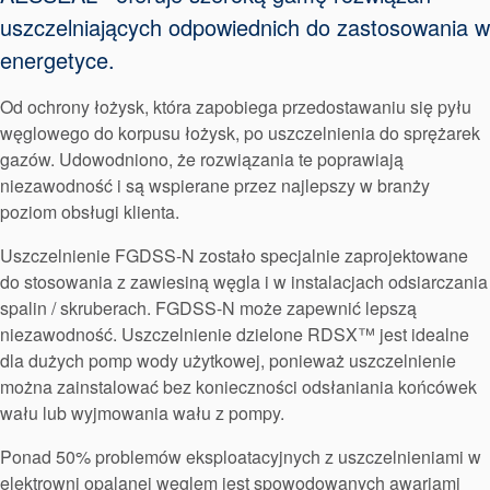
uszczelniających odpowiednich do zastosowania w
energetyce.
Certyfikaty i standardy
Od ochrony łożysk, która zapobiega przedostawaniu się pyłu
węglowego do korpusu łożysk, po uszczelnienia do sprężarek
Kontakt
gazów. Udowodniono, że rozwiązania te poprawiają
Lokalizacje
niezawodność i są wspierane przez najlepszy w branży
poziom obsługi klienta.
Artykuły
Uszczelnienie FGDSS-N zostało specjalnie zaprojektowane
Zrównoważonego Rozwoju
do stosowania z zawiesiną węgla i w instalacjach odsiarczania
spalin / skruberach. FGDSS-N może zapewnić lepszą
niezawodność. Uszczelnienie dzielone RDSX™ jest idealne
dla dużych pomp wody użytkowej, ponieważ uszczelnienie
można zainstalować bez konieczności odsłaniania końcówek
wału lub wyjmowania wału z pompy.
Ponad 50% problemów eksploatacyjnych z uszczelnieniami w
elektrowni opalanej węglem jest spowodowanych awariami