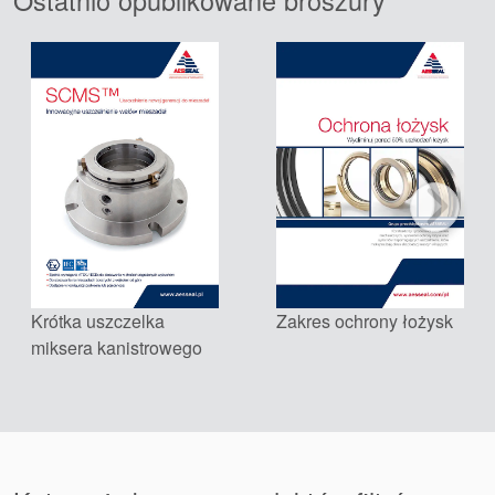
Ostatnio opublikowane broszury
Certyfikaty i standardy
Kontakt
Lokalizacje
Krótka uszczelka
Zakres ochrony łożysk
Artykuły
miksera kanistrowego
Zrównoważonego Rozwoju