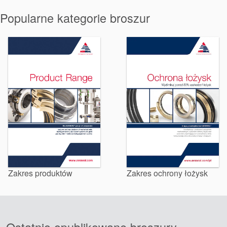
Pakowanie
Popularne kategorie broszur
dławicowe
Systemy
wspomagające
uszczelnienia
Zakres produktów
Zakres ochrony łożysk