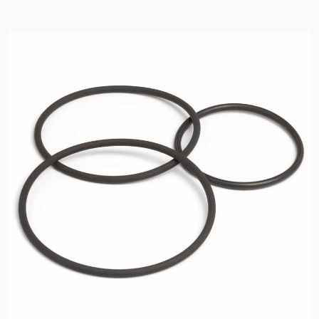
Sertifikalar ve Standartlar
Bize Ulaşın
Konumlar
Haberler
Sürdürülebilirlik