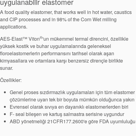
Paketleme
uygulanabilir elastomer
A food quality elastomer, that works well in hot water, caustics
Seal Destek
and CIP processes and in 98% of the Corn Wet milling
applications.
Sistemi
®
AES-Elast™ Viton
'un mükemmel termal direncini, özellikle
yüksek kostik ve buhar uygulamalarında geleneksel
floroelastomerlerin performansını tarihsel olarak aşan
kimyasallara ve ortamlara karşı benzersiz dirençle birlikte
sunar.
Özellikler:
Genel proses sızdırmazlık uygulamaları için tüm elastomer
çözümlerine uyan tek bir boyuta mümkün olduğunca yakın
Evrensel olarak sıvıya en dayanıklı elastomerlerden biri
F- seal bileşen ve kartuş salmastra serisine uygundur
ABD yönetmeliği 21CFR177.2600'e göre FDA uyumluluğu