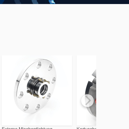
Externe Mischerdichtung
Kartusche Double für Mis