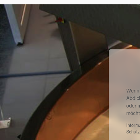
Wenn 
Abdic
oder 
möcht
Inform
Schutz