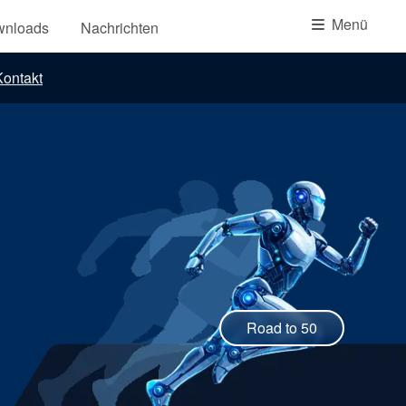
Akademie
Menü
wnloads
Nachrichten
Produktbroschüren
ontakt
Video
Road to 50