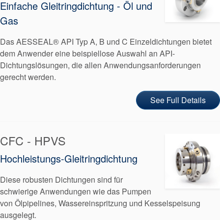
Einfache Gleitringdichtung - Öl und
Gas
Das AESSEAL® API Typ A, B und C Einzeldichtungen bietet
dem Anwender eine beispiellose Auswahl an API-
Dichtungslösungen, die allen Anwendungsanforderungen
gerecht werden.
See Full Details
Zertifizierungen und
Standards
CFC - HPVS
Kontaktieren Sie uns
Hochleistungs-Gleitringdichtung
Standorte
Diese robusten Dichtungen sind für
Neuigkeiten
schwierige Anwendungen wie das Pumpen
Nachhaltigkeit
von Ölpipelines, Wassereinspritzung und Kesselspeisung
ausgelegt.