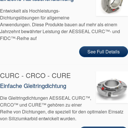
Entwickelt als Hochleistungs-
Dichtungslösungen für allgemeine
Anwendungen. Diese Produkte bauen auf mehr als einem
Jahrzehnt bewährter Leistung der AESSEAL CURC™- und
FIDC™-Reihe auf
See Full Details
CURC - CRCO - CURE
Akademie
Einfache Gleitringdichtung
Produktbroschüren
Die Gleitringdichtungen AESSEAL CURC™,
Video
CRCO™ und CURE™ gehören zu einer
Reihe von Dichtungen, die speziell für den optimalen Einsatz
von Siliziumkarbid entwickelt wurden.