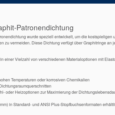
raphit-Patronendichtung
onendichtung wurde speziell entwickelt, um die kostspieligen u
n zu vermeiden. Diese Dichtung verfügt über Graphitringe an j
t in einer Vielzahl von verschiedenen Materialoptionen mit Elast
 hohen Temperaturen oder korrosiven Chemikalien
Dichtungsraumquerschnitten
hl- oder Heizoptionen zur Maximierung der Dichtungslebensda
mm) in Standard- und ANSI Plus-Stopfbuchsenformaten erhältl