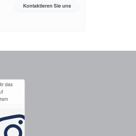
Kontaktieren Sie uns
ir das
uf
gram