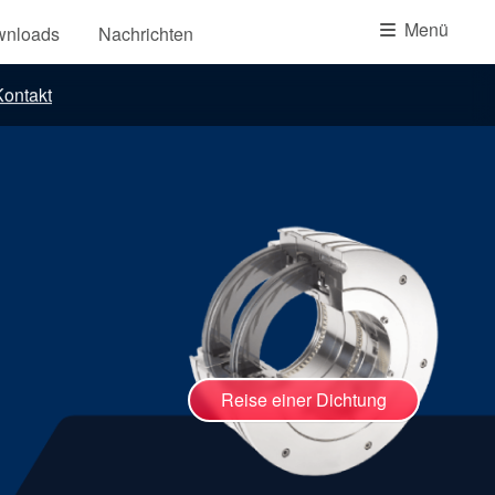
Akademie
Menü
wnloads
Nachrichten
Produktbroschüren
ontakt
Video
Reise einer Dichtung