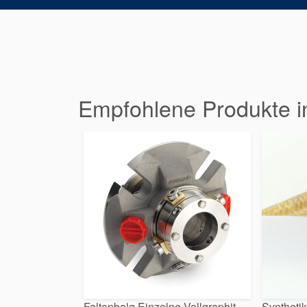
Empfohlene Produkte i
Faltenbalg Einzelne Vollgraphit-
Syntheti