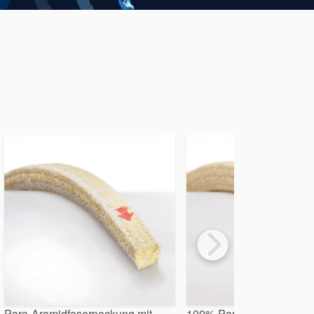
Para-Aramidfaserpackung mit
100% ParaAramid-Endlos