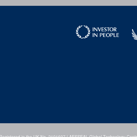
 Registered in the UK No. 2101607 | AESSEAL Global Technology Centr