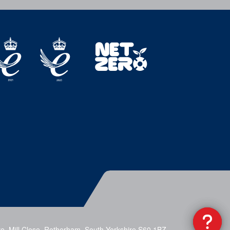
e, Mill Close, Rotherham, South Yorkshire S60 1BZ