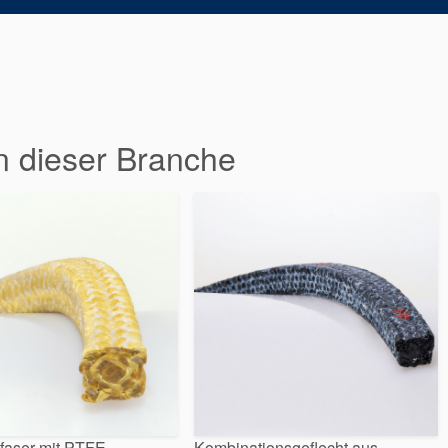
n dieser Branche
kfaser mit PTFE
Kombinationsgeflecht aus