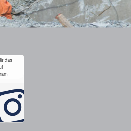
ir das
uf
gram