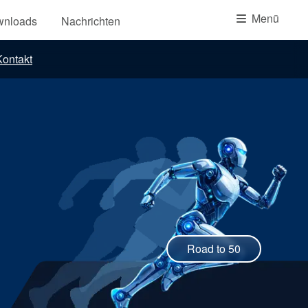
Akademie
Menü
wnloads
Nachrichten
Produktbroschüren
ontakt
Video
Road to 50