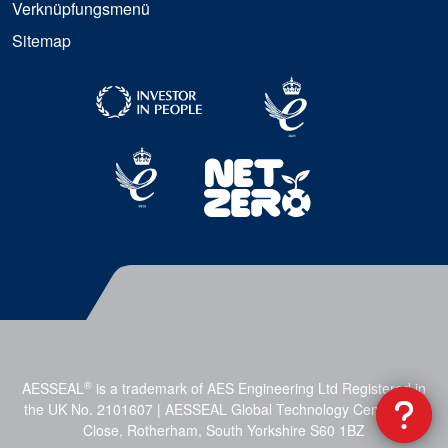
Verknüpfungsmenü
Sitemap
®
AESSEAL
is a trademark of AES Engineering Ltd Registered in
the UK No. 2101607 | AESSEAL Global Technology Centre, Mill
Close, Rotherham, South Yorkshire S60 1BZ