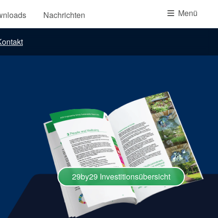
Akademie
Menü
wnloads
Nachrichten
Produktbroschüren
ontakt
Video
29by29 Investitionsübersicht