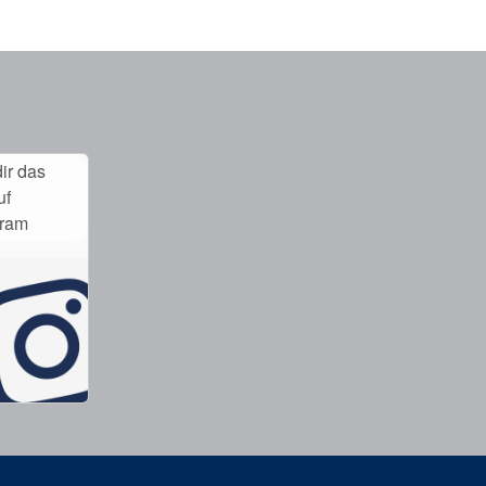
ir das
uf
gram