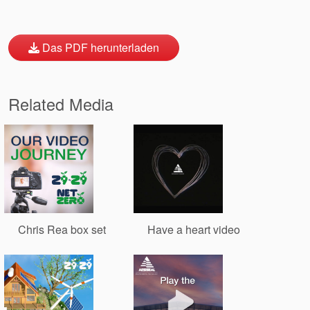
Das PDF herunterladen
Akademie
Produktbroschüren
Related Media
Video
Chris Rea box set
Have a heart video