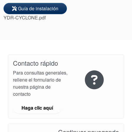
Guía de instalación
YDR-CYCLONE.pdf
Contacto rápido
Academia
Para consultas generales,
rellene el formulario de
Planos de tuberías API
nuestra página de
contacto
Guías de la industria
Haga clic aquí
Folletos de productos
Vídeo
Continuar navegando