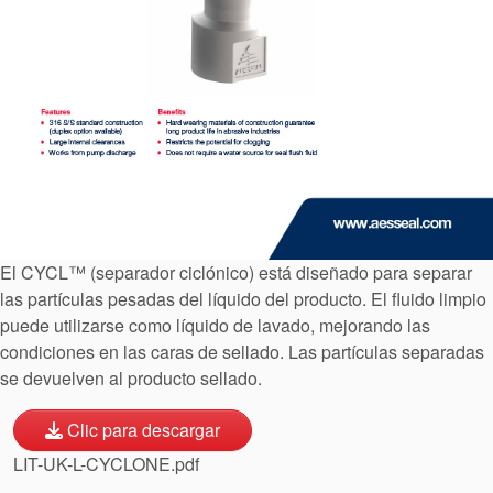
Certificaciones y
estándares
Contacto
Portal-cliente
El CYCL™ (separador ciclónico) está diseñado para separar
las partículas pesadas del líquido del producto. El fluido limpio
Localizaciones
puede utilizarse como líquido de lavado, mejorando las
Noticias
condiciones en las caras de sellado. Las partículas separadas
se devuelven al producto sellado.
Sostenibilidad
Clic para descargar
LIT-UK-L-CYCLONE.pdf