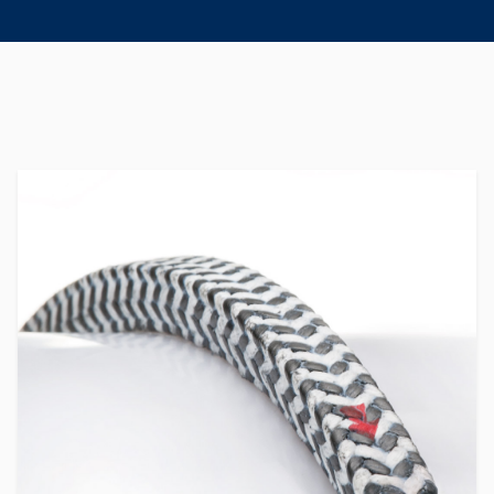
tresses
d’étanchéité
Système de
support de
joint
Remise à
neuf des
joints