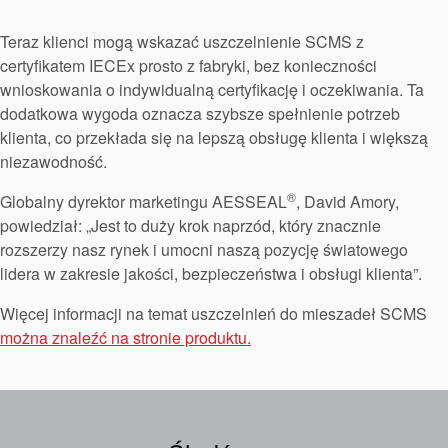
przewodniki branżowe
Teraz klienci mogą wskazać uszczelnienie SCMS z
broszury produktów
certyfikatem IECEx prosto z fabryki, bez konieczności
wnioskowania o indywidualną certyfikację i oczekiwania. Ta
dodatkowa wygoda oznacza szybsze spełnienie potrzeb
klienta, co przekłada się na lepszą obsługę klienta i większą
niezawodność.
®
Globalny dyrektor marketingu AESSEAL
, David Amory,
powiedział: „Jest to duży krok naprzód, który znacznie
rozszerzy nasz rynek i umocni naszą pozycję światowego
lidera w zakresie jakości, bezpieczeństwa i obsługi klienta”.
Więcej informacji na temat uszczelnień do mieszadeł SCMS
można znaleźć na stronie produktu.