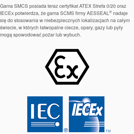
Certyfikaty i standardy
Gama SMCS posiada teraz certyfikat ATEX Strefa 0/20 oraz
Kontakt
®
IECEx potwierdza, że gama SCMS firmy AESSEAL
nadaje
się do stosowania w niebezpiecznych lokalizacjach na całym
Lokalizacje
świecie, w których łatwopalne ciecze, opary, gazy lub pyły
mogą spowodować pożar lub wybuch.
Artykuły
Zrównoważonego Rozwoju
Akademia