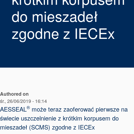
Pakowanie
do mieszadeł
dławicowe
zgodne z IECEx
Systemy
wspomagające
uszczelnienia
Authored on
śr., 26/06/2019 - 16:14
®
AESSEAL
może teraz zaoferować pierwsze na
świecie uszczelnienie z krótkim korpusem do
mieszadeł (SCMS) zgodne z IECEx