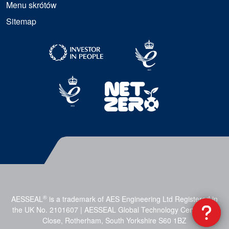
Menu skrótów
Sitemap
®
AESSEAL
is a trademark of AES Engineering Ltd Registered in
the UK No. 2101607 | AESSEAL Global Technology Centre, Mill
Close, Rotherham, South Yorkshire S60 1BZ