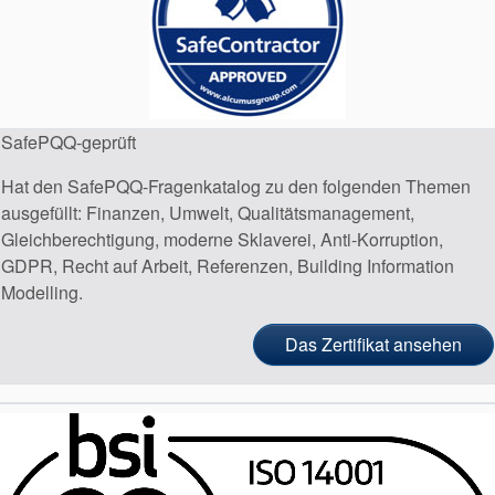
SafePQQ-geprüft
Zertifizierungen und
Hat den SafePQQ-Fragenkatalog zu den folgenden Themen
Standards
ausgefüllt: Finanzen, Umwelt, Qualitätsmanagement,
Kontaktieren Sie uns
Gleichberechtigung, moderne Sklaverei, Anti-Korruption,
GDPR, Recht auf Arbeit, Referenzen, Building Information
Standorte
Modelling.
Neuigkeiten
Das Zertifikat ansehen
Nachhaltigkeit