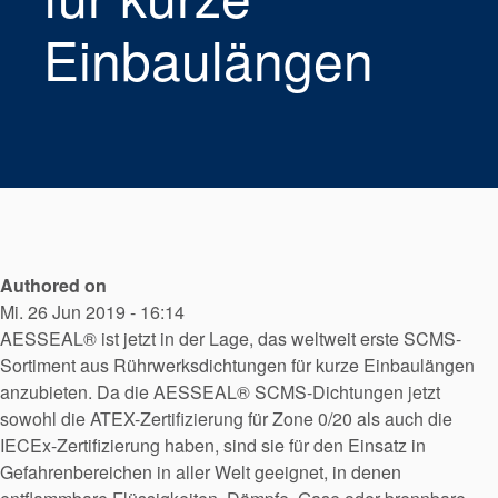
Einbaulängen
Authored on
Zertifizierungen und
Mi. 26 Jun 2019 - 16:14
Standards
​AESSEAL® ist jetzt in der Lage, das weltweit erste SCMS-
Kontaktieren Sie uns
Sortiment aus Rührwerksdichtungen für kurze Einbaulängen
anzubieten. Da die AESSEAL® SCMS-Dichtungen jetzt
Standorte
sowohl die ATEX-Zertifizierung für Zone 0/20 als auch die
IECEx-Zertifizierung haben, sind sie für den Einsatz in
Neuigkeiten
Gefahrenbereichen in aller Welt geeignet, in denen
Nachhaltigkeit