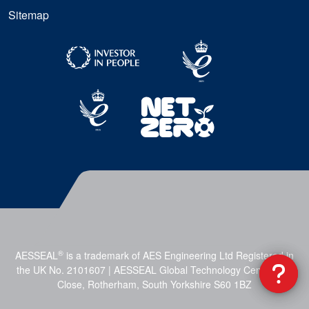
Sitemap
®
AESSEAL
is a trademark of AES Engineering Ltd Registered in
the UK No. 2101607 | AESSEAL Global Technology Centre, Mill
Close, Rotherham, South Yorkshire S60 1BZ