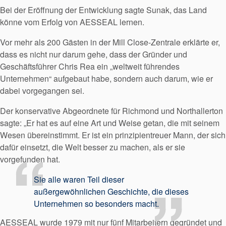
Bei der Eröffnung der Entwicklung sagte Sunak, das Land
könne vom Erfolg von AESSEAL lernen.
Vor mehr als 200 Gästen in der Mill Close-Zentrale erklärte er,
dass es nicht nur darum gehe, dass der Gründer und
Geschäftsführer Chris Rea ein „weltweit führendes
Unternehmen“ aufgebaut habe, sondern auch darum, wie er
dabei vorgegangen sei.
Der konservative Abgeordnete für Richmond und Northallerton
sagte: „Er hat es auf eine Art und Weise getan, die mit seinem
Zertifizierungen und
Standards
Wesen übereinstimmt. Er ist ein prinzipientreuer Mann, der sich
dafür einsetzt, die Welt besser zu machen, als er sie
Kontaktieren Sie uns
vorgefunden hat.
Standorte
Sie alle waren Teil dieser
außergewöhnlichen Geschichte, die dieses
Neuigkeiten
Unternehmen so besonders macht.
Nachhaltigkeit
AESSEAL wurde 1979 mit nur fünf Mitarbeitern gegründet und