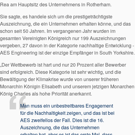
Rea am Hauptsitz des Unternehmens in Rotherham.
Sie sagte, es handele sich um die prestigeträchtigste
Auszeichnung, die ein Unternehmen erhalten könne, und das
schon seit 50 Jahren. Im vergangenen Jahr wurden im
gesamten Vereinigten Königreich nur 199 Auszeichnungen
vergeben, 27 davon in der Kategorie nachhaltige Entwicklung -
AES Engineering ist der einzige Empfänger in South Yorkshire.
„Der Wettbewerb ist hart und nur 20 Prozent aller Bewerber
sind erfolgreich. Diese Kategorie ist sehr wichtig, und die
Bewältigung der Klimakrise wurde von unserer früheren
Monarchin Königin Elisabeth und unserem jetzigen Monarchen
König Charles als hohe Priorität anerkannt.
Man muss ein unbestreitbares Engagement
für die Nachhaltigkeit zeigen, und das ist bei
Zertifizierungen und
AES zweifellos der Fall. Dies ist die 16.
Standards
Auszeichnung, die das Unternehmen
erhalten hat, aber es ist das erste Mal, dass