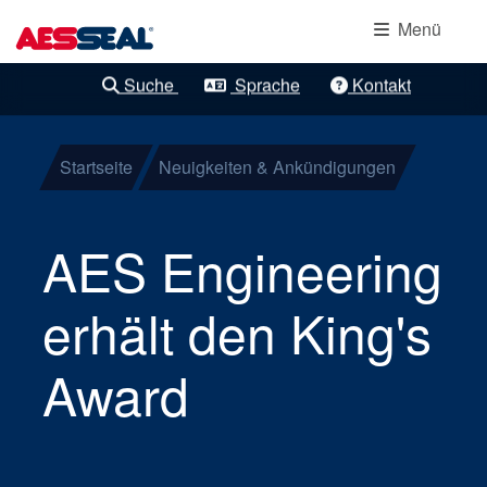
Hauptnavigation
Lagerschutzdichtung
Direkt zum Inhalt
Menü
Mechanische
Suche
Sprache
Kontakt
Klare Verfeinerungen
Patronendichtungen
Startseite
Neuigkeiten & Ankündigungen
Komponentendichtu
Gasdichtungen
AES Engineering
Stopfbuchspackunge
erhält den King's
Versorgungssysteme
Award