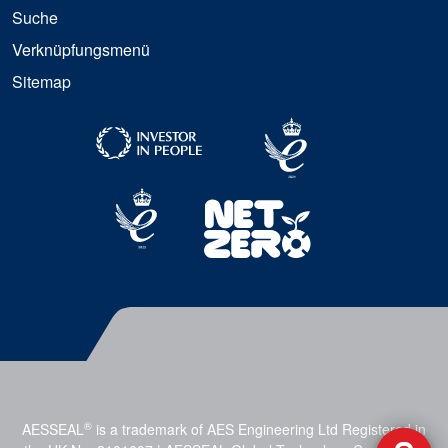
Suche
Verknüpfungsmenü
Sitemap
®
AESSEAL
is a trademark of AES Engineering Ltd Registered in