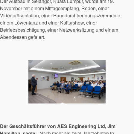
Der Ausbau in Selangor, Kuala Lumpur, wurde am 19.
November mit einem Mittagsempfang, Reden, einer
Videopräsentation, einer Banddurchtrennungszeremonie,
einem Löwentanz und einer Kulturshow, einer
Betriebsbesichtigung, einer Netzwerksitzung und einem
Abendessen gefeiert.
Akademie
Der Geschäftsführer von AES Engineering Ltd, Jim
Produktbroschüren
Hamilton, sagte:
„Nach mehr als zwei Jahrzehnten in