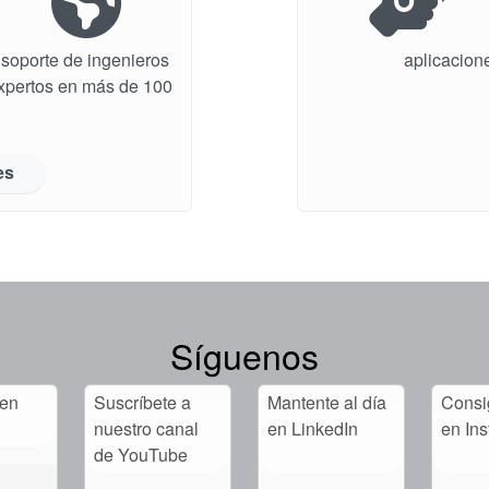
soporte de ingenieros
aplicacion
expertos en más de 100
es
Síguenos
 en
Suscríbete a
Mantente al día
Consig
nuestro canal
en LinkedIn
en In
de YouTube