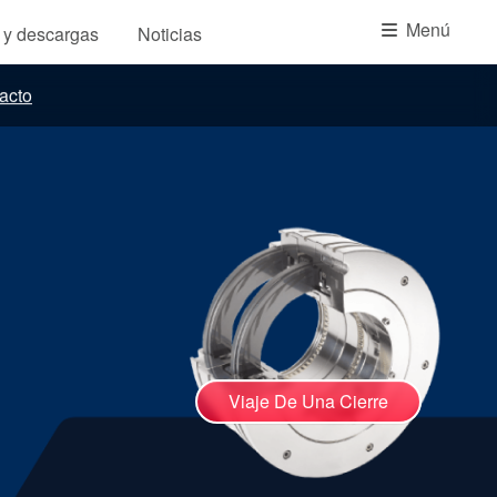
Academia
Menú
s y descargas
Noticias
Planos de tuberías API
acto
Guías de la industria
Folletos de productos
Vídeo
Viaje De Una Cierre