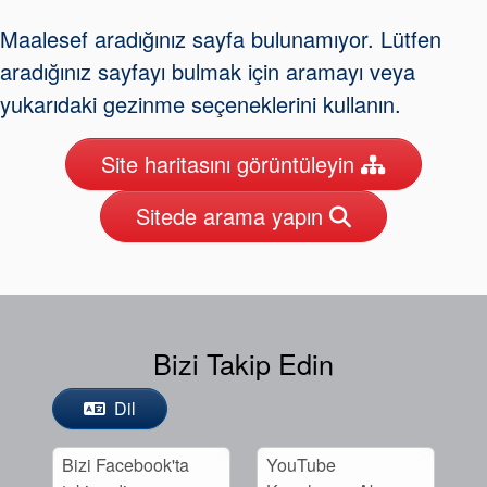
Paketleme
Maalesef aradığınız sayfa bulunamıyor. Lütfen
Seal Destek
aradığınız sayfayı bulmak için aramayı veya
Sistemi
yukarıdaki gezinme seçeneklerini kullanın.
Site haritasını görüntüleyin
Sitede arama yapın
Sertifikalar ve Standartlar
Bize Ulaşın
Konumlar
Bizi Takip Edin
Haberler
Dil
Sürdürülebilirlik
Bizi Facebook'ta
YouTube