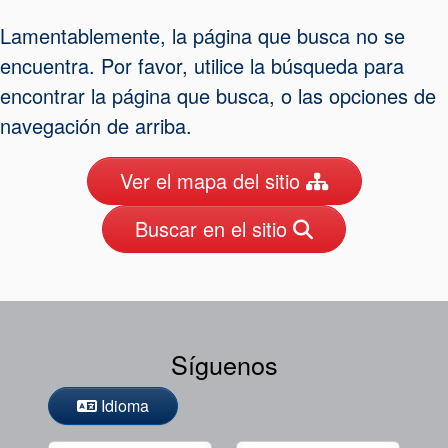
Empaquetadura
Lamentablemente, la página que busca no se
Sistemas
encuentra. Por favor, utilice la búsqueda para
auxiliares de
encontrar la página que busca, o las opciones de
navegación de arriba.
sellado
Ver el mapa del sitio
Reparación
Buscar en el sitio
de Cierres
Certificaciones y
estándares
Síguenos
Contacto
Idioma
Portal-cliente
Localizaciones