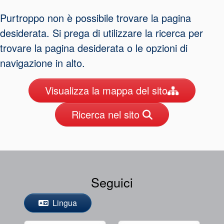
Sistema di
Purtroppo non è possibile trovare la pagina
supporto per
desiderata. Si prega di utilizzare la ricerca per
guarnizioni
trovare la pagina desiderata o le opzioni di
navigazione in alto.
Visualizza la mappa del sito
Ricerca nel sito
Certificazioni e standard
Contatti
Locazioni
Seguici
Articoli
Sostenibilità
Lingua