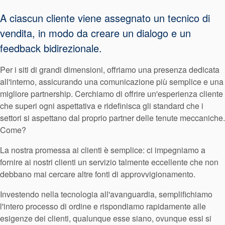
Sistema di
A ciascun cliente viene assegnato un tecnico di
supporto per
vendita, in modo da creare un dialogo e un
guarnizioni
feedback bidirezionale.
Per i siti di grandi dimensioni, offriamo una presenza dedicata
all'interno, assicurando una comunicazione più semplice e una
migliore partnership. Cerchiamo di offrire un'esperienza cliente
che superi ogni aspettativa e ridefinisca gli standard che i
settori si aspettano dal proprio partner delle tenute meccaniche.
Come?
La nostra promessa ai clienti è semplice: ci impegniamo a
fornire ai nostri clienti un servizio talmente eccellente che non
debbano mai cercare altre fonti di approvvigionamento.
Investendo nella tecnologia all'avanguardia, semplifichiamo
l'intero processo di ordine e rispondiamo rapidamente alle
esigenze dei clienti, qualunque esse siano, ovunque essi si