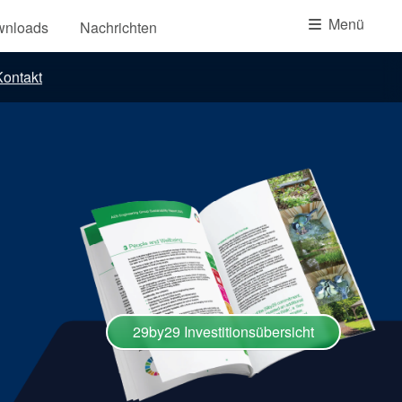
Akademie
Menü
wnloads
Nachrichten
Produktbroschüren
ontakt
Video
29by29 Investitionsübersicht