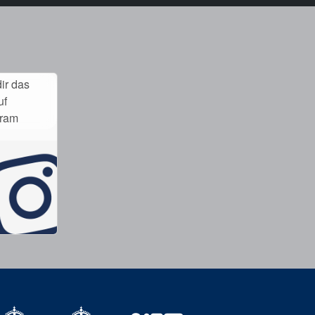
ir das
uf
gram