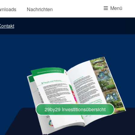
Akademie
Menü
wnloads
Nachrichten
Produktbroschüren
ontakt
Video
29by29 Investitionsübersicht