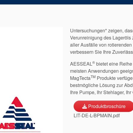
Untersuchungen* zeigen, dass
Verunreinigung des Lageröls z
aller Ausfälle von rotierende
verbessern Sie Ihre Zuverläss
®
AESSEAL
bietet eine Reihe
meisten Anwendungen geeigne
TM
MagTecta
Produkte verfügen
bestmögliche Lösung zur Abdi
Ihre Pumpe, Ihr Stehlager, Ihr
Produktbroschüre
LIT-DE-L-BPMAIN.pdf