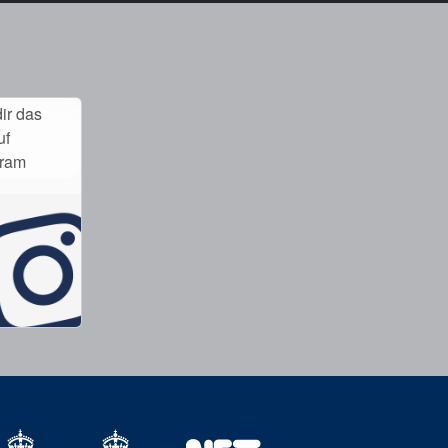
ir das
uf
gram