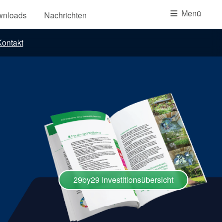
Akademie
Menü
wnloads
Nachrichten
Produktbroschüren
ontakt
Video
29by29 Investitionsübersicht