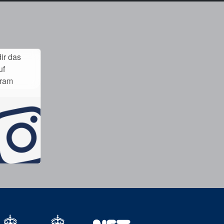
ir das
uf
gram